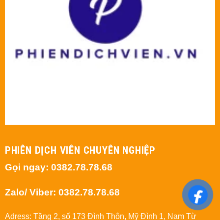
PHIÊN DỊCH VIÊN CHUYÊN NGHIỆP
Gọi ngay: 0382.78.78.68
Zalo/ Viber: 0382.78.78.68
Adress: Tầng 2, số 173 Đình Thôn, Mỹ Đình 1, Nam Từ