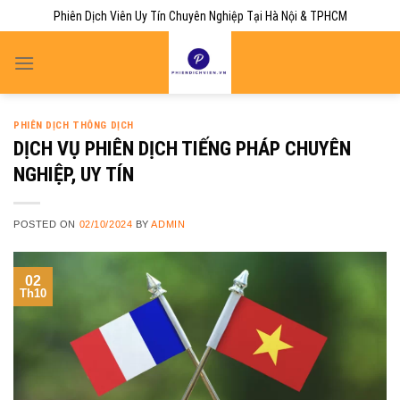
Skip
Phiên Dịch Viên Uy Tín Chuyên Nghiệp Tại Hà Nội & TPHCM
to
content
PHIÊN DỊCH THÔNG DỊCH
DỊCH VỤ PHIÊN DỊCH TIẾNG PHÁP CHUYÊN
NGHIỆP, UY TÍN
POSTED ON
02/10/2024
BY
ADMIN
02
Th10