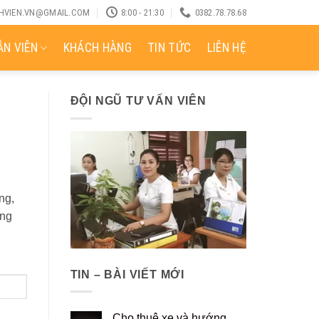
CHVIEN.VN@GMAIL.COM
8:00 - 21:30
0382.78.78.68
N VIÊN
KHÁCH HÀNG
TIN TỨC
LIÊN HỆ
ĐỘI NGŨ TƯ VẤN VIÊN
ng,
àng
TIN – BÀI VIẾT MỚI
Cho thuê xe và hướng