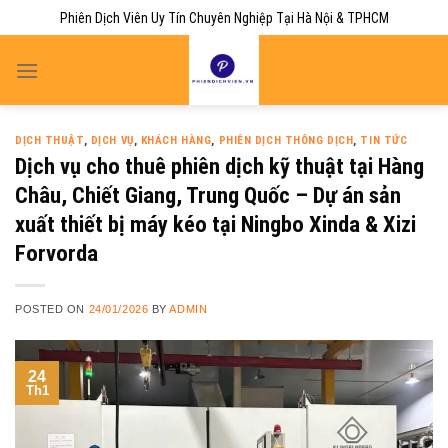
Skip
Phiên Dịch Viên Uy Tín Chuyên Nghiệp Tại Hà Nội & TPHCM
to
content
DỊCH THUẬT
,
DỊCH VỤ
,
KHÁCH HÀNG
,
PHIÊN DỊCH THÔNG DỊCH
,
TIN TỨC
Dịch vụ cho thuê phiên dịch kỹ thuật tại Hàng
Châu, Chiết Giang, Trung Quốc – Dự án sản
xuất thiết bị máy kéo tại Ningbo Xinda & Xizi
Forvorda
POSTED ON
24/01/2026
BY
ADMIN
24
Th1