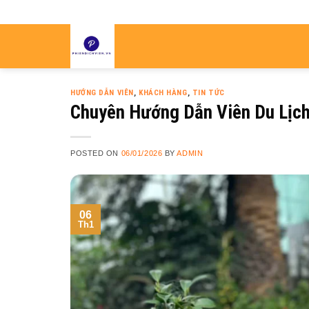
Skip
to
content
HƯỚNG DẪN VIÊN
,
KHÁCH HÀNG
,
TIN TỨC
Chuyên Hướng Dẫn Viên Du Lịch
POSTED ON
06/01/2026
BY
ADMIN
06
Th1