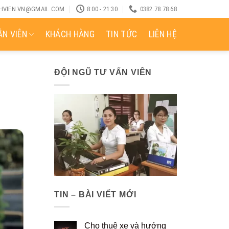
CHVIEN.VN@GMAIL.COM
8:00 - 21:30
0382.78.78.68
N VIÊN
KHÁCH HÀNG
TIN TỨC
LIÊN HỆ
ĐỘI NGŨ TƯ VẤN VIÊN
TIN – BÀI VIẾT MỚI
Cho thuê xe và hướng