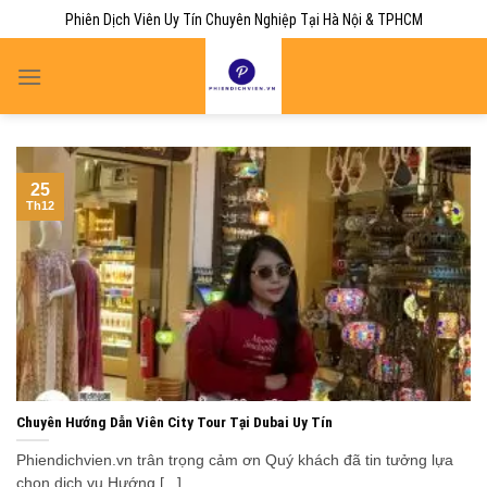
Skip
Phiên Dịch Viên Uy Tín Chuyên Nghiệp Tại Hà Nội & TPHCM
to
content
25
Th12
Chuyên Hướng Dẫn Viên City Tour Tại Dubai Uy Tín
Phiendichvien.vn trân trọng cảm ơn Quý khách đã tin tưởng lựa
chọn dịch vụ Hướng [...]