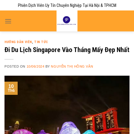
Skip
Phiên Dịch Viên Uy Tín Chuyên Nghiệp Tại Hà Nội & TPHCM
to
content
HƯỚNG DẪN VIÊN
,
TIN TỨC
Đi Du Lịch Singapore Vào Tháng Mấy Đẹp Nhất
POSTED ON
10/06/2024
BY
NGUYỄN THỊ HỒNG VÂN
10
Th6