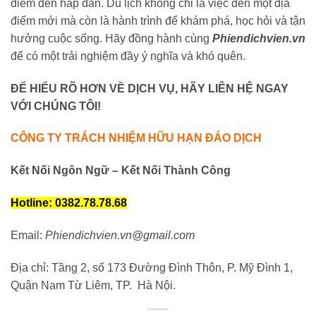
điểm đến hấp dẫn. Du lịch không chỉ là việc đến một địa
điểm mới mà còn là hành trình để khám phá, học hỏi và tận
hưởng cuộc sống. Hãy đồng hành cùng
Phiendichvien.vn
để có một trải nghiệm đầy ý nghĩa và khó quên.
ĐỂ HIỂU RÕ HƠN VỀ DỊCH VỤ, HÃY LIÊN HỆ NGAY
VỚI CHÚNG TÔI!
CÔNG TY TRÁCH NHIỆM HỮU HẠN ĐÁO DỊCH
Kết Nối Ngôn Ngữ – Kết Nối Thành Công
Hotline: 0382.78.78.68
Email:
Phiendichvien.vn@gmail.com
Địa chỉ: Tầng 2, số 173 Đường Đình Thôn, P. Mỹ Đình 1,
Quận Nam Từ Liêm, TP. Hà Nội.