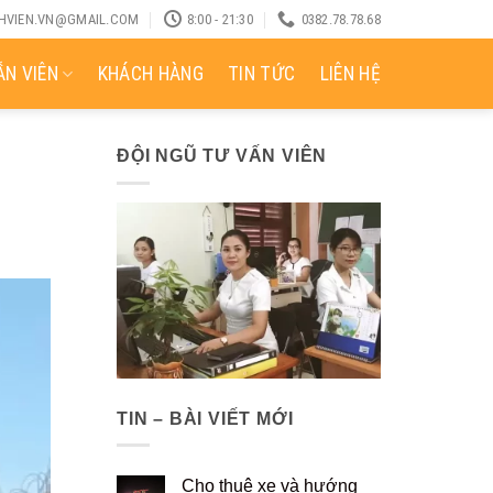
CHVIEN.VN@GMAIL.COM
8:00 - 21:30
0382.78.78.68
N VIÊN
KHÁCH HÀNG
TIN TỨC
LIÊN HỆ
ĐỘI NGŨ TƯ VẤN VIÊN
TIN – BÀI VIẾT MỚI
Cho thuê xe và hướng