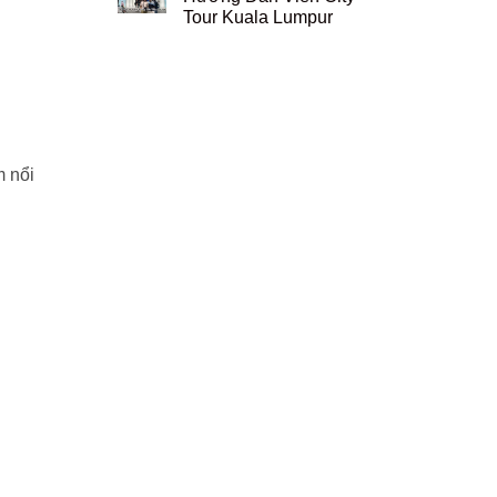
Tour Kuala Lumpur
m nổi