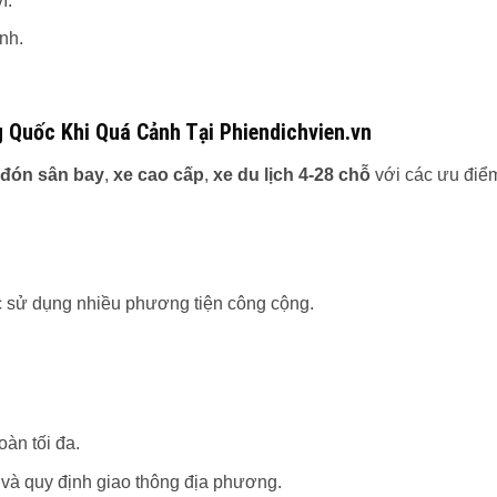
ĩ.
nh.
 Quốc Khi Quá Cảnh Tại Phiendichvien.vn
 đón sân bay
,
xe cao cấp
,
xe du lịch 4-28 chỗ
với các ưu điể
iệc sử dụng nhiều phương tiện công cộng.
àn tối đa.
h và quy định giao thông địa phương.