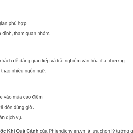
gian phù hợp.
ia đình, tham quan nhóm.
u khách dễ dàng giao tiếp và trải nghiệm văn hóa địa phương.
g thạo nhiều ngôn ngữ.
 xe vào mùa cao điểm.
xế đón đúng giờ.
ản dịch vụ.
uốc Khi Quá Cảnh
của Phiendichvien.vn là lựa chọn lý tưởng g