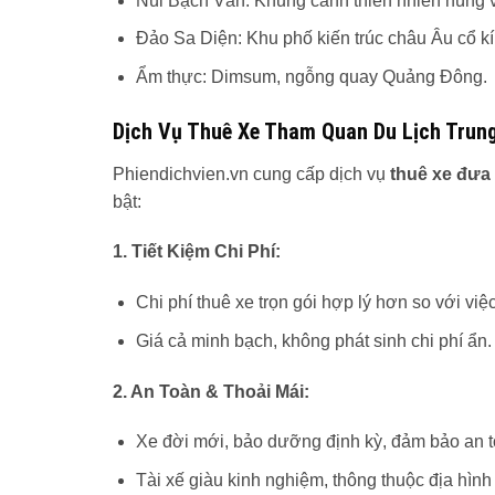
Núi Bạch Vân: Khung cảnh thiên nhiên hùng v
Đảo Sa Diện: Khu phố kiến trúc châu Âu cổ kí
Ẩm thực: Dimsum, ngỗng quay Quảng Đông.
Dịch Vụ Thuê Xe Tham Quan Du Lịch Trung
Phiendichvien.vn cung cấp dịch vụ
thuê xe đưa
bật:
1. Tiết Kiệm Chi Phí:
Chi phí thuê xe trọn gói hợp lý hơn so với v
Giá cả minh bạch, không phát sinh chi phí ẩn.
2. An Toàn & Thoải Mái:
Xe đời mới, bảo dưỡng định kỳ, đảm bảo an to
Tài xế giàu kinh nghiệm, thông thuộc địa hìn