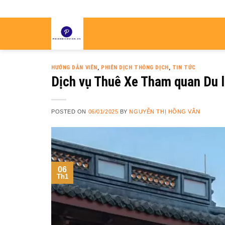
Skip
to
content
HƯỚNG DẪN VIÊN
,
PHIÊN DỊCH THÔNG DỊCH
,
TIN TỨC
Dịch vụ Thuê Xe Tham quan Du l
POSTED ON
06/01/2025
BY
NGUYỄN THỊ HỒNG VÂN
06
Th1