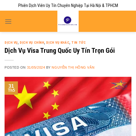
Skip
Phiên Dịch Viên Uy Tín Chuyên Nghiệp Tại Hà Nội & TPHCM
to
content
DỊCH VỤ
,
DỊCH VỤ CHÍNH
,
DỊCH VỤ KHÁC
,
TIN TỨC
Dịch Vụ Visa Trung Quốc Uy Tín Trọn Gói
POSTED ON
31/05/2024
BY
NGUYỄN THỊ HỒNG VÂN
31
Th5