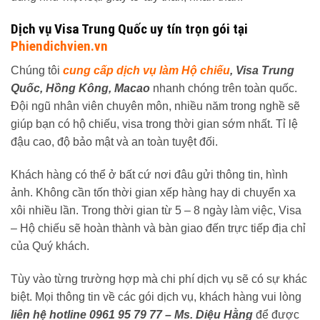
Dịch vụ Visa Trung Quốc uy tín trọn gói tại
Phiendichvien.vn
Chúng tôi
cung cấ
p dịch vụ làm Hộ chiếu
, Visa Trung
Quốc, Hồng Kông, Macao
nhanh chóng trên toàn quốc.
Đội ngũ nhân viên chuyên môn, nhiều năm trong nghề sẽ
giúp bạn có hộ chiếu, visa trong thời gian sớm nhất. Tỉ lệ
đậu cao, độ bảo mật và an toàn tuyệt đối.
Khách hàng có thể ở bất cứ nơi đâu gửi thông tin, hình
ảnh. Không cần tốn thời gian xếp hàng hay di chuyển xa
xôi nhiều lần. Trong thời gian từ 5 – 8 ngày làm việc, Visa
– Hộ chiếu sẽ hoàn thành và bàn giao đến trực tiếp địa chỉ
của Quý khách.
Tùy vào từng trường hợp mà chi phí dịch vụ sẽ có sự khác
biệt. Mọi thông tin về các gói dịch vụ, khách hàng vui lòng
liên hệ hotline 0961 95 79 77 – Ms. Diệu Hằng
để được