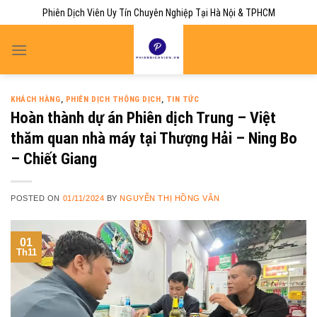
Skip
Phiên Dịch Viên Uy Tín Chuyên Nghiệp Tại Hà Nội & TPHCM
to
content
KHÁCH HÀNG
,
PHIÊN DỊCH THÔNG DỊCH
,
TIN TỨC
Hoàn thành dự án Phiên dịch Trung – Việt
thăm quan nhà máy tại Thượng Hải – Ning Bo
– Chiết Giang
POSTED ON
01/11/2024
BY
NGUYỄN THỊ HỒNG VÂN
01
Th11