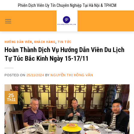
Skip
Phiên Dịch Viên Uy Tín Chuyên Nghiệp Tại Hà Nội & TPHCM
to
content
HƯỚNG DẪN VIÊN
,
KHÁCH HÀNG
,
TIN TỨC
Hoàn Thành Dịch Vụ Hướng Dẫn Viên Du Lịch
Tự Túc Bắc Kinh Ngày 15-17/11
POSTED ON
25/11/2024
BY
NGUYỄN THỊ HỒNG VÂN
25
Th11