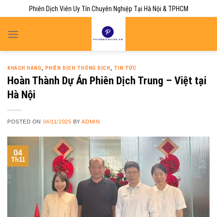
Skip
Phiên Dịch Viên Uy Tín Chuyên Nghiệp Tại Hà Nội & TPHCM
to
content
KHÁCH HÀNG
,
PHIÊN DỊCH THÔNG DỊCH
,
TIN TỨC
Hoàn Thành Dự Án Phiên Dịch Trung – Việt tại
Hà Nội
POSTED ON
04/11/2025
BY
ADMIN
04
Th11