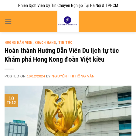
Skip
Phiên Dịch Viên Uy Tín Chuyên Nghiệp Tại Hà Nội & TPHCM
to
content
HƯỚNG DẪN VIÊN
,
KHÁCH HÀNG
,
TIN TỨC
Hoàn thành Hướng Dẫn Viên Du lịch tự túc
Khám phá Hong Kong đoàn Việt kiều
POSTED ON
10/12/2024
BY
NGUYỄN THỊ HỒNG VÂN
10
Th12