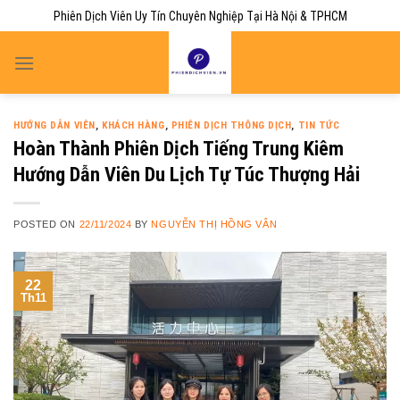
Skip
Phiên Dịch Viên Uy Tín Chuyên Nghiệp Tại Hà Nội & TPHCM
to
content
HƯỚNG DẪN VIÊN
,
KHÁCH HÀNG
,
PHIÊN DỊCH THÔNG DỊCH
,
TIN TỨC
Hoàn Thành Phiên Dịch Tiếng Trung Kiêm
Hướng Dẫn Viên Du Lịch Tự Túc Thượng Hải
POSTED ON
22/11/2024
BY
NGUYỄN THỊ HỒNG VÂN
22
Th11