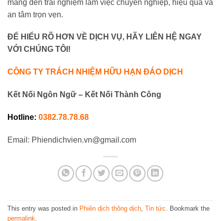
mang đến trải nghiệm làm việc chuyên nghiệp, hiệu quả và
an tâm trọn vẹn.
ĐỂ HIỂU RÕ HƠN VỀ DỊCH VỤ, HÃY LIÊN HỆ NGAY
VỚI CHÚNG TÔI!
CÔNG TY TRÁCH NHIỆM HỮU HẠN ĐÁO DỊCH
Kết Nối Ngôn Ngữ – Kết Nối Thành Công
Hotline:
0382.78.78.68
Email: Phiendichvien.vn@gmail.com
This entry was posted in
Phiên dịch thông dịch
,
Tin tức
. Bookmark the
permalink
.