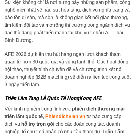
Sự kiện không chỉ là nơi trưng bày những sản phẩm, công
nghệ mới nhất về hậu sự, hỏa táng, dịch vụ nghĩa trang và
bảo tồn di sản, mà còn là không gian kết nối giao thương,
tìm kiếm đối tác và mở rộng thị trường trong ngành dịch vụ
đặc thù đang phát triển mạnh tại khu vực châu Á – Thái
Bình Dương.
AFE 2026 dự kiến thu hút hàng ngàn lượt khách tham
quan từ hơn 30 quốc gia và vùng lãnh thổ. Các hoạt động
hội thảo, thuyết trình chuyên đề và chương trình kết nối
doanh nghiệp (B2B matching) sẽ diễn ra liên tục trong suốt
3 ngày triển lãm.
Triển Lãm Tang Lễ Quốc Tế HongKong AFE
Với kinh nghiệm trong lĩnh vực
phiên dịch thương mại
triển lãm quốc tế
,
Phiendichvien.vn
tự hào cung cấp
dịch vụ
hỗ trợ trọn gói
cho các đoàn công tác, doanh
nghiệp, tổ chức cá nhân có nhu cầu tham dự
Triển Lãm