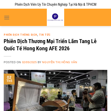
Skip
Phiên Dịch Viên Uy Tín Chuyên Nghiệp Tại Hà Nội & TPHCM
to
content
PHIÊN DỊCH THÔNG DỊCH
,
TIN TỨC
Phiên Dịch Thương Mại Triển Lãm Tang Lễ
Quốc Tế Hong Kong AFE 2026
POSTED ON
02/05/2025
BY
NGUYỄN THỊ HỒNG VÂN
02
Th5