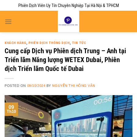
Skip
Phiên Dịch Viên Uy Tín Chuyên Nghiệp Tại Hà Nội & TPHCM
to
content
KHÁCH HÀNG
,
PHIÊN DỊCH THÔNG DỊCH
,
TIN TỨC
Cung cấp Dịch vụ Phiên dịch Trung – Anh tại
Triển lãm Năng lượng WETEX Dubai, Phiên
dịch Triển lãm Quốc tế Dubai
POSTED ON
09/10/2024
BY
NGUYỄN THỊ HỒNG VÂN
09
Th10