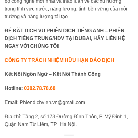
bộ công nghệ mới nhất và thảo luận về các xu hướng
trong lĩnh vực nước, năng lượng, tính bền vững của môi
trường và năng lượng tái tạo
ĐỂ ĐẶT DỊCH VỤ PHIÊN DỊCH TIẾNG ANH – PHIÊN
DỊCH TIẾNG TRUNG/HDV TẠI DUBAI, HÃY LIÊN HỆ
NGAY VỚI CHÚNG TÔI!
CÔNG TY TRÁCH NHIỆM HỮU HẠN ĐÁO DỊCH
Kết Nối Ngôn Ngữ – Kết Nối Thành Công
Hotline:
0382.78.78.68
Email: Phiendichvien.vn@gmail.com
Địa chỉ: Tầng 2, số 173 Đường Đình Thôn, P. Mỹ Đình 1,
Quận Nam Từ Liêm, TP. Hà Nội.