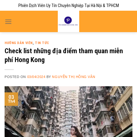
Skip
Phiên Dịch Viên Uy Tín Chuyên Nghiệp Tại Hà Nội & TPHCM
to
content
HƯỚNG DẪN VIÊN
,
TIN TỨC
Check list những địa điểm tham quan miễn
phí Hong Kong
POSTED ON
03/04/2024
BY
NGUYỄN THỊ HỒNG VÂN
03
Th4