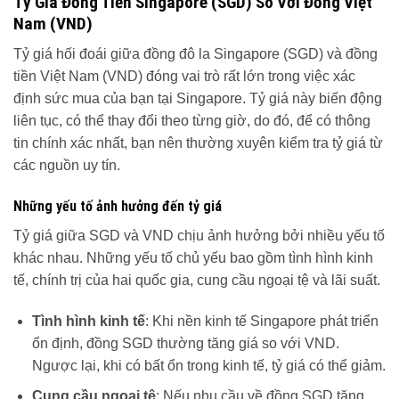
Tỷ Giá Đồng Tiền Singapore (SGD) So Với Đồng Việt
Nam (VND)
Tỷ giá hối đoái giữa đồng đô la Singapore (SGD) và đồng
tiền Việt Nam (VND) đóng vai trò rất lớn trong việc xác
định sức mua của bạn tại Singapore. Tỷ giá này biến động
liên tục, có thể thay đổi theo từng giờ, do đó, để có thông
tin chính xác nhất, bạn nên thường xuyên kiểm tra tỷ giá từ
các nguồn uy tín.
Những yếu tố ảnh hưởng đến tỷ giá
Tỷ giá giữa SGD và VND chịu ảnh hưởng bởi nhiều yếu tố
khác nhau. Những yếu tố chủ yếu bao gồm tình hình kinh
tế, chính trị của hai quốc gia, cung cầu ngoại tệ và lãi suất.
Tình hình kinh tế
: Khi nền kinh tế Singapore phát triển
ổn định, đồng SGD thường tăng giá so với VND.
Ngược lại, khi có bất ổn trong kinh tế, tỷ giá có thể giảm.
Cung cầu ngoại tệ
: Nếu nhu cầu về đồng SGD tăng