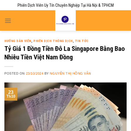
Skip
Phiên Dịch Viên Uy Tín Chuyên Nghiệp Tại Hà Nội & TPHCM
to
content
HƯỚNG DẪN VIÊN
,
PHIÊN DỊCH THÔNG DỊCH
,
TIN TỨC
Tỷ Giá 1 Đồng Tiền Đô La Singapore Bằng Bao
Nhiêu Tiền Việt Nam Đồng
POSTED ON
23/10/2024
BY
NGUYỄN THỊ HỒNG VÂN
23
Th10