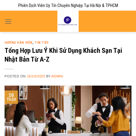
Skip
Phiên Dịch Viên Uy Tín Chuyên Nghiệp Tại Hà Nội & TPHCM
to
content
HƯỚNG DẪN VIÊN
,
TIN TỨC
Tổng Hợp Lưu Ý Khi Sử Dụng Khách Sạn Tại
Nhật Bản Từ A-Z
POSTED ON
16/10/2025
BY
ADMIN
16
Th10