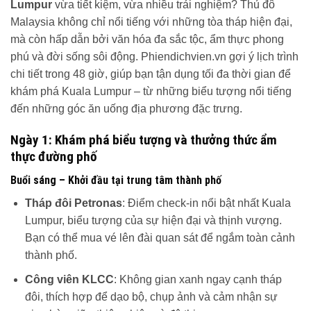
Lumpur
vừa tiết kiệm, vừa nhiều trải nghiệm? Thủ đô
Malaysia không chỉ nổi tiếng với những tòa tháp hiện đại,
mà còn hấp dẫn bởi văn hóa đa sắc tộc, ẩm thực phong
phú và đời sống sôi động. Phiendichvien.vn gợi ý lịch trình
chi tiết trong 48 giờ, giúp bạn tận dụng tối đa thời gian để
khám phá Kuala Lumpur – từ những biểu tượng nổi tiếng
đến những góc ăn uống địa phương đặc trưng.
Ngày 1: Khám phá biểu tượng và thưởng thức ẩm
thực đường phố
Buổi sáng – Khởi đầu tại trung tâm thành phố
Tháp đôi Petronas
: Điểm check-in nổi bật nhất Kuala
Lumpur, biểu tượng của sự hiện đại và thịnh vượng.
Bạn có thể mua vé lên đài quan sát để ngắm toàn cảnh
thành phố.
Công viên KLCC
: Không gian xanh ngay cạnh tháp
đôi, thích hợp để dạo bộ, chụp ảnh và cảm nhận sự