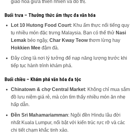
giao hòa giữa thiên nhiên và đô thị.
Buổi trưa – Thưởng thức ẩm thực đa văn hóa
Lot 10 Hutong Food Court
: Khu ẩm thực nổi tiếng quy
tụ nhiều món đặc trưng Malaysia. Bạn có thể thử
Nasi
Lemak
béo ngậy,
Char Kway Teow
thơm lừng hay
Hokkien Mee
đậm đà.
Đây cũng là nơi lý tưởng để nạp năng lượng trước khi
tiếp tục hành trình khám phá.
Buổi chiều – Khám phá văn hóa đa tộc
Chinatown & chợ Central Market
: Không chỉ mua sắm
đồ lưu niệm giá rẻ, mà còn tìm thấy nhiều món ăn nhẹ
hấp dẫn.
Đền Sri Mahamariamman
: Ngôi đền Hindu lâu đời
nhất Kuala Lumpur, nổi bật với kiến trúc rực rỡ và các
chi tiết chạm khắc tinh xảo.