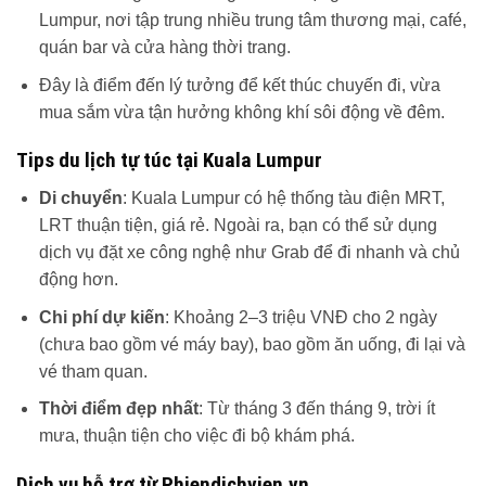
Lumpur, nơi tập trung nhiều trung tâm thương mại, café,
quán bar và cửa hàng thời trang.
Đây là điểm đến lý tưởng để kết thúc chuyến đi, vừa
mua sắm vừa tận hưởng không khí sôi động về đêm.
Tips du lịch tự túc tại Kuala Lumpur
Di chuyển
: Kuala Lumpur có hệ thống tàu điện MRT,
LRT thuận tiện, giá rẻ. Ngoài ra, bạn có thể sử dụng
dịch vụ đặt xe công nghệ như Grab để đi nhanh và chủ
động hơn.
Chi phí dự kiến
: Khoảng 2–3 triệu VNĐ cho 2 ngày
(chưa bao gồm vé máy bay), bao gồm ăn uống, đi lại và
vé tham quan.
Thời điểm đẹp nhất
: Từ tháng 3 đến tháng 9, trời ít
mưa, thuận tiện cho việc đi bộ khám phá.
Dịch vụ hỗ trợ từ Phiendichvien.vn