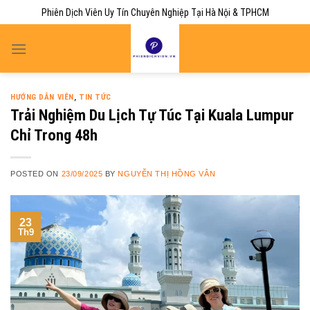
Skip
Phiên Dịch Viên Uy Tín Chuyên Nghiệp Tại Hà Nội & TPHCM
to
content
HƯỚNG DẪN VIÊN
,
TIN TỨC
Trải Nghiệm Du Lịch Tự Túc Tại Kuala Lumpur
Chỉ Trong 48h
POSTED ON
23/09/2025
BY
NGUYỄN THỊ HỒNG VÂN
23
Th9