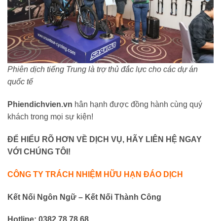
Phiên dịch tiếng Trung là trợ thủ đắc lực cho các dự án
quốc tế
Phiendichvien.vn
hân hạnh được đồng hành cùng quý
khách trong mọi sự kiện!
ĐỂ HIỂU RÕ HƠN VỀ DỊCH VỤ, HÃY LIÊN HỆ NGAY
VỚI CHÚNG TÔI!
CÔNG TY TRÁCH NHIỆM HỮU HẠN ĐÁO DỊCH
Kết Nối Ngôn Ngữ – Kết Nối Thành Công
Hotline: 0382.78.78.68