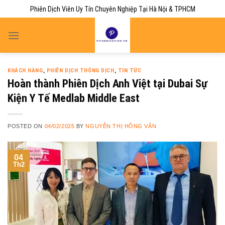
Skip
Phiên Dịch Viên Uy Tín Chuyên Nghiệp Tại Hà Nội & TPHCM
to
content
KHÁCH HÀNG
,
PHIÊN DỊCH THÔNG DỊCH
,
TIN TỨC
Hoàn thành Phiên Dịch Anh Việt tại Dubai Sự
Kiện Y Tế Medlab Middle East
POSTED ON
04/02/2025
BY
NGUYỄN THỊ HỒNG VÂN
04
Th2