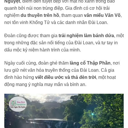
Nguyệt
, điểm đến tuyệt đẹp với mặt hồ xanh trong bao
quanh bởi núi non trùng điệp. Gia đình có cơ hội trải
nghiệm
du thuyền trên hồ
, tham quan
văn miếu Văn Võ
,
nơi tôn vinh Khổng Tử và các danh nhân Đài Loan.
Đoàn cũng được tham gia
trải nghiệm làm bánh dứa
, một
trong những đặc sản nổi tiếng của Đài Loan, và tự tay in
dấu mộc kỷ niệm hành trình của mình.
Ngày cuối cùng, đoàn ghé thăm
làng cổ Thập Phần
, nơi
lưu giữ nét văn hóa truyền thống của Đài Loan. Cả gia
đình hào hứng
viết điều ước và thả đèn trời
, một hoạt
động mang ý nghĩa may mắn và bình an.