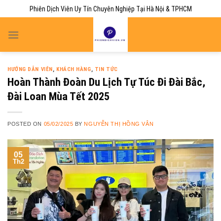
Skip
Phiên Dịch Viên Uy Tín Chuyên Nghiệp Tại Hà Nội & TPHCM
to
content
HƯỚNG DẪN VIÊN
,
KHÁCH HÀNG
,
TIN TỨC
Hoàn Thành Đoàn Du Lịch Tự Túc Đi Đài Bắc,
Đài Loan Mùa Tết 2025
POSTED ON
05/02/2025
BY
NGUYỄN THỊ HỒNG VÂN
05
Th2