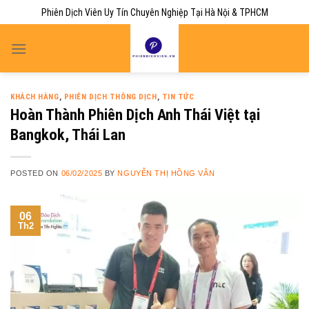
Skip
Phiên Dịch Viên Uy Tín Chuyên Nghiệp Tại Hà Nội & TPHCM
to
content
KHÁCH HÀNG
,
PHIÊN DỊCH THÔNG DỊCH
,
TIN TỨC
Hoàn Thành Phiên Dịch Anh Thái Việt tại
Bangkok, Thái Lan
POSTED ON
06/02/2025
BY
NGUYỄN THỊ HỒNG VÂN
06
Th2